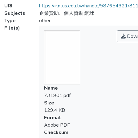
URI
https://ir.ntus.edu.tw/handle/987654321/81
Subjects
企業贊助、個人贊助;網球
Type
other
File(s)
Down
Name
731901.pdf
Size
129.4 KB
Format
Adobe PDF
Checksum