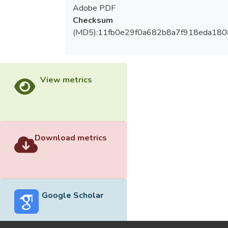
Adobe PDF
Checksum
(MD5):11fb0e29f0a682b8a7f918eda18
View metrics
Download metrics
Google Scholar