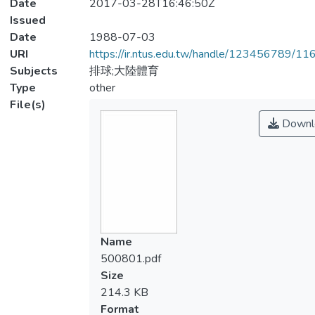
Date
2017-03-28T16:46:50Z
Issued
Date
1988-07-03
URI
https://ir.ntus.edu.tw/handle/123456789/1
Subjects
排球;大陸體育
Type
other
File(s)
Downl
Name
500801.pdf
Size
214.3 KB
Format