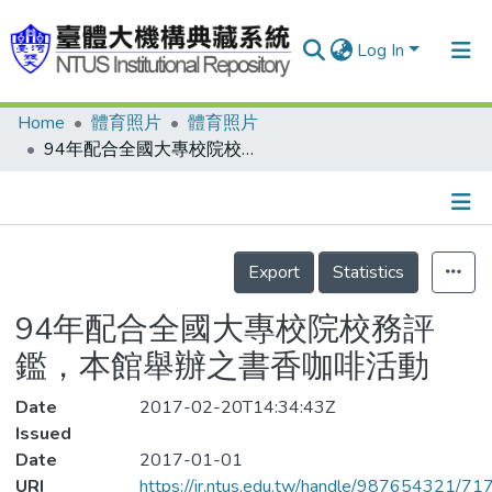
Log In
Home
體育照片
體育照片
Communities & Collections
94年配合全國大專校院校務評鑑，本館舉辦之書香咖啡活動
Research Outputs
Fundings & Projects
Details
People
Export
Statistics
Organizations
94年配合全國大專校院校務評
Statistics
鑑，本館舉辦之書香咖啡活動
Date
2017-02-20T14:34:43Z
Issued
Date
2017-01-01
URI
https://ir.ntus.edu.tw/handle/987654321/71