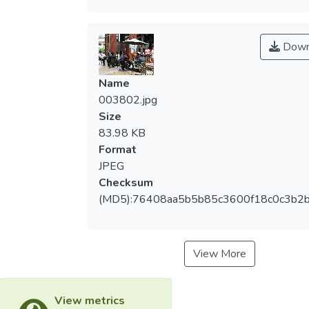
Down
Name
003802.jpg
Size
83.98 KB
Format
JPEG
Checksum
(MD5):76408aa5b5b85c3600f18c0c3b2
View More
View metrics