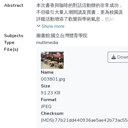
Abstract
本次書香與咖啡的對話活動辦的非常成功，
不但吸引大量人潮閱讀及買書，更為校園及
評鑑活動增添了歡樂與學術氣息，也融絡了
全校師生同仁們感情。
Show more
Subjects
圖書館;國立台灣體育學院
Type
multimedia
File(s)
Down
Name
003801.jpg
Size
91.23 KB
Format
JPEG
Checksum
(MD5):77b21dd440936ae5ae42b73ac5