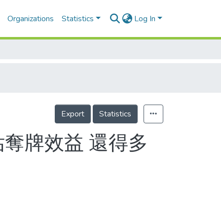
Organizations
Statistics
Log In
Export
Statistics
估奪牌效益 還得多