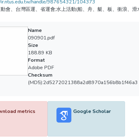
//ir.ntus.edu.tw/handle/987654321/104373
動會、台灣區運、省運會;水上活動(船、舟、艇、板、衝浪、滑水
Name
090901.pdf
Size
188.89 KB
Format
Adobe PDF
Checksum
(MD5):2d5272021388a2d8970a156b8b1f46a3
nload metrics
Google Scholar