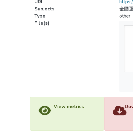
URI
https:
Subjects
全國運
Type
other
File(s)
View metrics
Dow