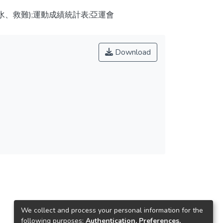
、救難);運動成績統計表;亞運會
Download
We collect and process your personal information for the
following purposes:
Authentication, Preferences,