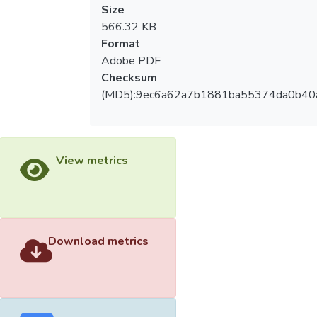
Size
566.32 KB
Format
Adobe PDF
Checksum
(MD5):9ec6a62a7b1881ba55374da0b40
View metrics
Download metrics