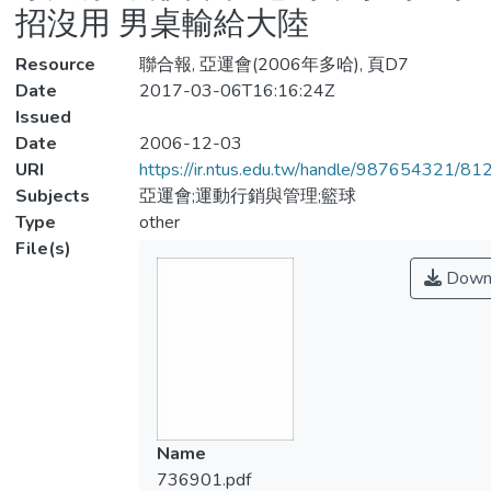
招沒用 男桌輸給大陸
Resource
聯合報, 亞運會(2006年多哈), 頁D7
Date
2017-03-06T16:16:24Z
Issued
Date
2006-12-03
URI
https://ir.ntus.edu.tw/handle/987654321/81
Subjects
亞運會;運動行銷與管理;籃球
Type
other
File(s)
Down
Name
736901.pdf