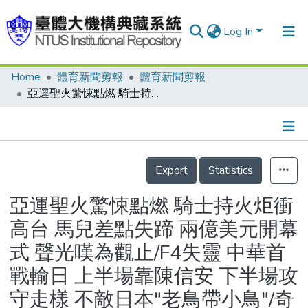
Log In
Home
體育新聞剪報
體育新聞剪報
Communities & Collections
亞運聖火驚悚點燃 騎士持火炬衝高台 馬兒差點失蹄 兩億美元開幕式 聲光嘆為觀止/F4失靈 中華首戰輸日 上半場靠陳信安 下半場攻守走樣 不敵日本"老鳥帶小鳥"/奇招沒用 男桌輸給大陸
Research Outputs
Fundings & Projects
Details
People
Export
Statistics
Organizations
亞運聖火驚悚點燃 騎士持火炬衝
Statistics
高台 馬兒差點失蹄 兩億美元開幕
式 聲光嘆為觀止/F4失靈 中華首
戰輸日 上半場靠陳信安 下半場攻
守走樣 不敵日本"老鳥帶小鳥"/奇