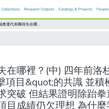
 Collections
Research Outputs
Fundings & Projects
People
漢城奧運代表團得失在哪裡？(中) 四年前洛杉磯奧運落幕 國人既有&quot;發展技擊項目&quot;的共識 並積極推動培訓計畫 期盼能在漢城奧運尋求突破 但結果證明除跆拳道示範賽之外 柔道、擊劍、拳擊等項目成績仍欠理想 為什麼我們的成績停滯不前呢？問題出在教練、選手亦或政策、環境的哪一環呢？以下是柔道、擊劍、自由車教練及選手的看法：訓練份量不夠、缺乏有力支持、安定軍心重要、體能訓練奏效、缺少磨練機會
在哪裡？(中) 四年前洛
技擊項目&quot;的共識 並
求突破 但結果證明除跆拳
項目成績仍欠理想 為什麼