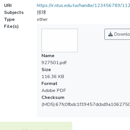
URI
https://ir.ntus.edu.tw/handle/123456789/1
Subjects
排球
Type
other
File(s)
Downlo
Name
927501.pdf
Size
116.36 KB
Format
Adobe PDF
Checksum
(MD5):67fc0fbdc1f39457dcbd9a106275