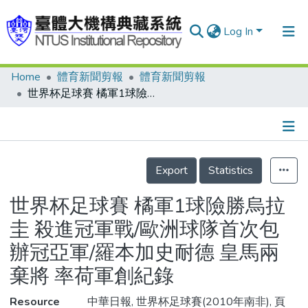
Log In
Home
體育新聞剪報
體育新聞剪報
Communities & Collections
世界杯足球賽 橘軍1球險勝烏拉圭 殺進冠軍戰/歐洲球隊首次包辦冠亞軍/羅本加史耐德 皇馬兩棄將 率荷軍創紀錄
Research Outputs
Fundings & Projects
Details
People
Export
Statistics
Organizations
世界杯足球賽 橘軍1球險勝烏拉
Statistics
圭 殺進冠軍戰/歐洲球隊首次包
辦冠亞軍/羅本加史耐德 皇馬兩
棄將 率荷軍創紀錄
Resource
中華日報, 世界杯足球賽(2010年南非), 頁