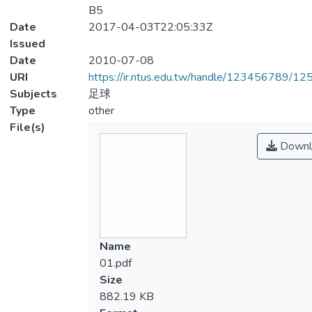
B5
Date
2017-04-03T22:05:33Z
Issued
Date
2010-07-08
URI
https://ir.ntus.edu.tw/handle/123456789/1
Subjects
足球
Type
other
File(s)
Downl
Name
01.pdf
Size
882.19 KB