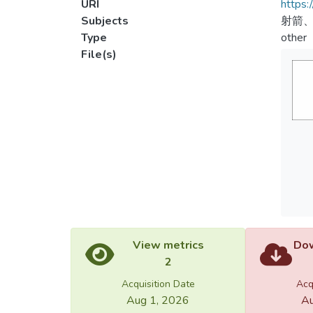
URI
https:
Subjects
射箭
Type
other
File(s)
View metrics
Dow
2
Acquisition Date
Acq
Aug 1, 2026
Au