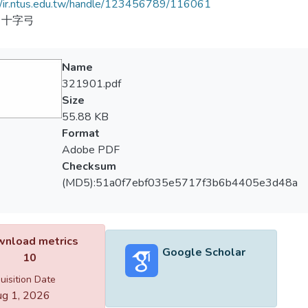
//ir.ntus.edu.tw/handle/123456789/116061
、十字弓
Name
321901.pdf
Size
55.88 KB
Format
Adobe PDF
Checksum
(MD5):51a0f7ebf035e5717f3b6b4405e3d48a
nload metrics
Google Scholar
10
uisition Date
g 1, 2026