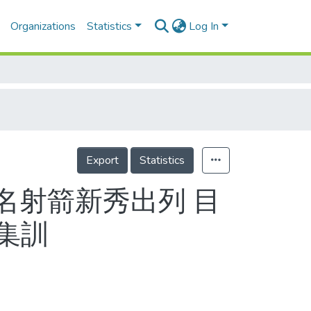
Organizations
Statistics
Log In
Export
Statistics
名射箭新秀出列 目
集訓