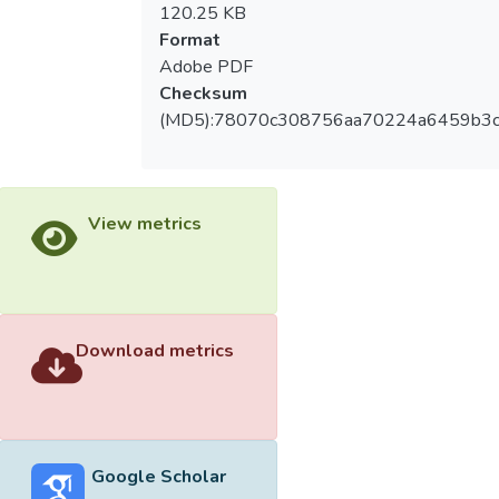
120.25 KB
Format
Adobe PDF
Checksum
(MD5):78070c308756aa70224a6459b3c
View metrics
Download metrics
Google Scholar