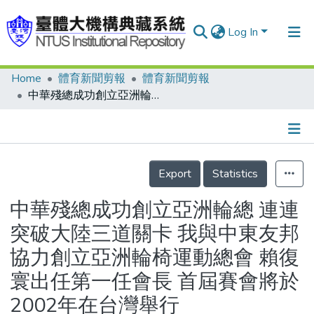
Log In
Home
體育新聞剪報
體育新聞剪報
Communities & Collections
中華殘總成功創立亞洲輪總 連連突破大陸三道關卡 我與中東友邦協力創立亞洲輪椅運動總會 賴復寰出任第一任會長 首屆賽會將於2002年在台灣舉行
Research Outputs
Fundings & Projects
Details
People
Export
Statistics
Organizations
中華殘總成功創立亞洲輪總 連連
Statistics
突破大陸三道關卡 我與中東友邦
協力創立亞洲輪椅運動總會 賴復
寰出任第一任會長 首屆賽會將於
2002年在台灣舉行