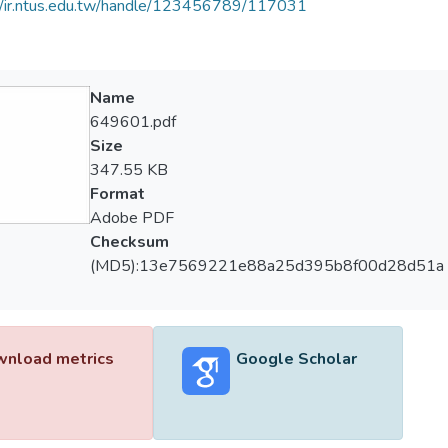
//ir.ntus.edu.tw/handle/123456789/117031
Name
649601.pdf
Size
347.55 KB
Format
Adobe PDF
Checksum
(MD5):13e7569221e88a25d395b8f00d28d51a
nload metrics
Google Scholar