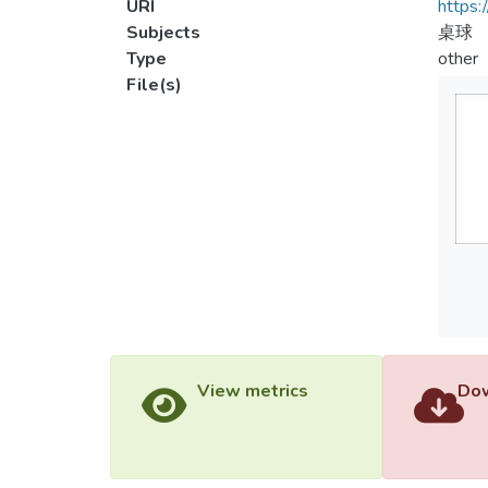
URI
https:
Subjects
桌球
Type
other
File(s)
View metrics
Dow