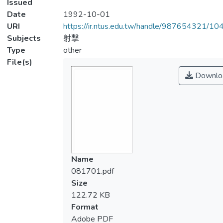
Issued
Date
1992-10-01
URI
https://ir.ntus.edu.tw/handle/987654321/1
Subjects
射擊
Type
other
File(s)
Downlo
Name
081701.pdf
Size
122.72 KB
Format
Adobe PDF