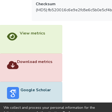
Checksum
(MD5):fb520016c6e9e2fc8e6c5b0e5cf4
View metrics
Download metrics
Google Scholar
We collect and process your personal information for the