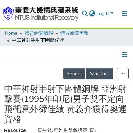
Log In
Home
體育新聞剪報
體育新聞剪報
Communities & Collections
中華神射手射下團體銅牌 亞洲射擊賽(1995年印尼)男子雙不定向飛靶意外締佳績 黃義介獲得奧運資格
Research Outputs
Fundings & Projects
Details
People
Export
Statistics
Organizations
中華神射手射下團體銅牌 亞洲射
Statistics
擊賽(1995年印尼)男子雙不定向
飛靶意外締佳績 黃義介獲得奧運
資格
Resource
民生報, 亞洲射擊錦標賽, 頁1