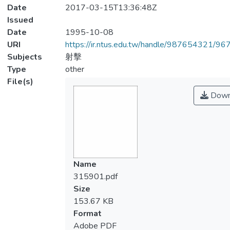
Date
2017-03-15T13:36:48Z
Issued
Date
1995-10-08
URI
https://ir.ntus.edu.tw/handle/987654321/96
Subjects
射擊
Type
other
File(s)
Down
Name
315901.pdf
Size
153.67 KB
Format
Adobe PDF