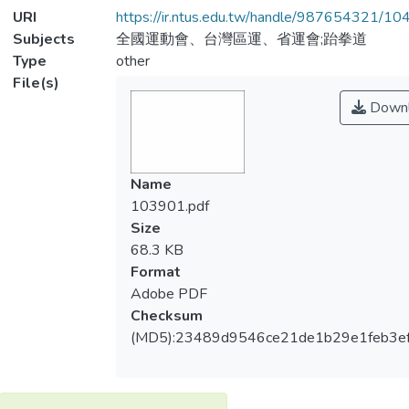
URI
https://ir.ntus.edu.tw/handle/987654321/1
Subjects
全國運動會、台灣區運、省運會;跆拳道
Type
other
File(s)
Downl
Name
103901.pdf
Size
68.3 KB
Format
Adobe PDF
Checksum
(MD5):23489d9546ce21de1b29e1feb3e