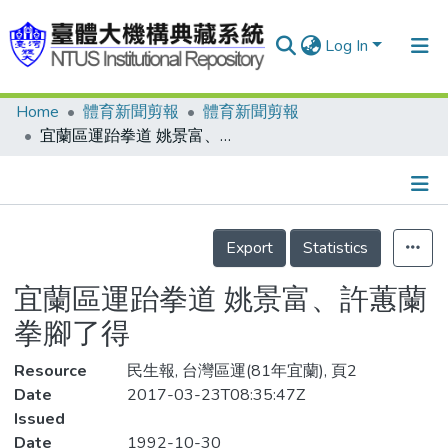
Log In
Home
體育新聞剪報
體育新聞剪報
Communities & Collections
宜蘭區運跆拳道 姚景富、許蕙蘭 拳腳了得
Research Outputs
Fundings & Projects
Details
People
Export
Statistics
Organizations
宜蘭區運跆拳道 姚景富、許蕙蘭
Statistics
拳腳了得
Resource
民生報, 台灣區運(81年宜蘭), 頁2
Date
2017-03-23T08:35:47Z
Issued
Date
1992-10-30