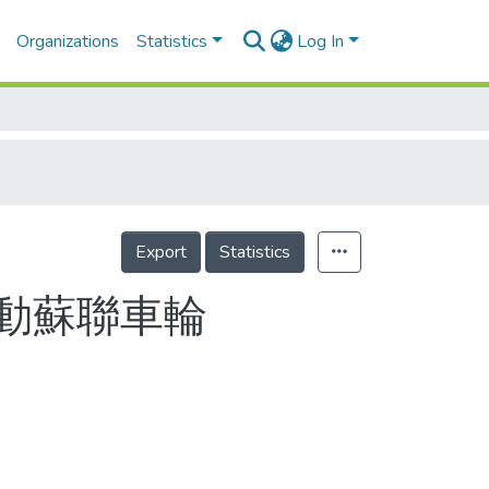
Organizations
Statistics
Log In
Export
Statistics
動蘇聯車輪