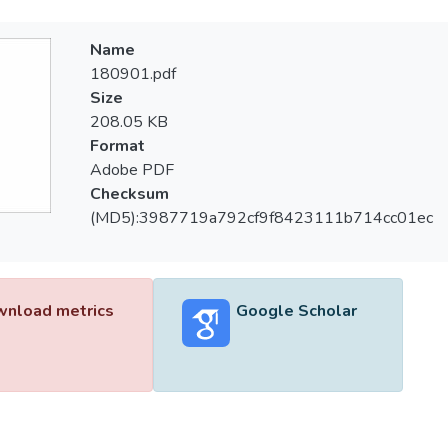
Name
180901.pdf
Size
208.05 KB
Format
Adobe PDF
Checksum
(MD5):3987719a792cf9f8423111b714cc01ec
nload metrics
Google Scholar