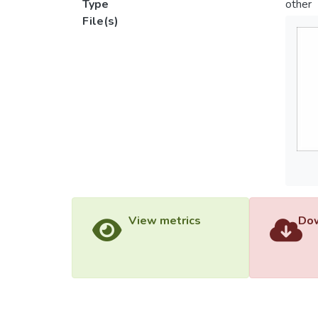
Type
other
File(s)
View metrics
Dow