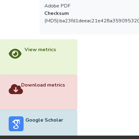
Adobe PDF
Checksum
(MD5):ba23fd1deeac21e428a35909532
View metrics
Download metrics
Google Scholar