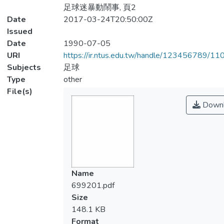
足球迷暴動鬧事, 頁2
Date
2017-03-24T20:50:00Z
Issued
Date
1990-07-05
URI
https://ir.ntus.edu.tw/handle/123456789/1
Subjects
足球
Type
other
File(s)
Downl
Name
699201.pdf
Size
148.1 KB
Format