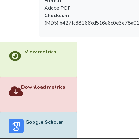
Format
Adobe PDF
Checksum
(MD5):b427fc38166cd516a6c0e3e78a0
View metrics
Download metrics
Google Scholar