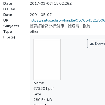
Date
2017-03-06T15:02:26Z
Issued
Date
2001-05-07
URI
https://ir.ntus.edu.tw/handle/987654321/80
Subjects
體育評論及分析;健康、體適能、慢跑
Type
other
File(s)
Downl
Name
679301.pdf
Size
280.54 KB