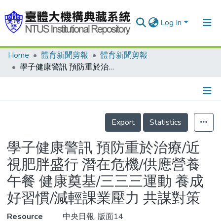
Log In
Home
體育新聞剪報
體育新聞剪報
Communities & Collections
學子健康警訊 預防重於治療/近視肥胖盛行 潛在危機/供應營養午餐 健康奠基/三三三運動 養成好習慣/減輕課業壓力 共謀對策
Research Outputs
Fundings & Projects
Details
People
Export
Statistics
Organizations
學子健康警訊 預防重於治療/近
Statistics
視肥胖盛行 潛在危機/供應營養
午餐 健康奠基/三三三運動 養成
好習慣/減輕課業壓力 共謀對策
Resource
中央日報, 版面14