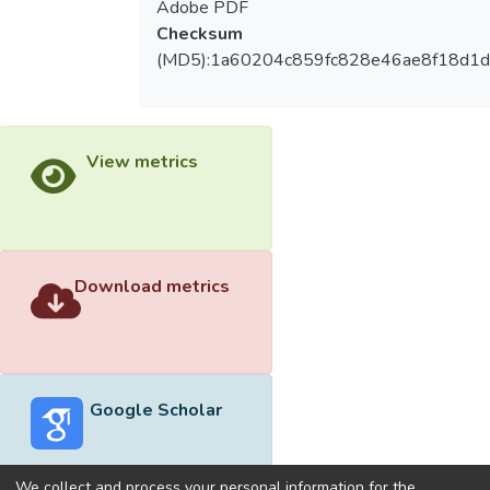
Adobe PDF
Checksum
(MD5):1a60204c859fc828e46ae8f18d1
View metrics
Download metrics
Google Scholar
We collect and process your personal information for the