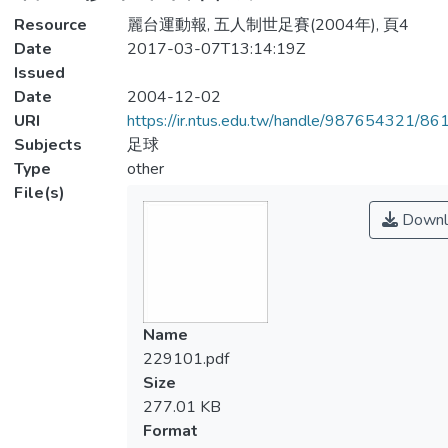
Resource
麗台運動報, 五人制世足賽(2004年), 頁4
Date
2017-03-07T13:14:19Z
Issued
Date
2004-12-02
URI
https://ir.ntus.edu.tw/handle/987654321/86
Subjects
足球
Type
other
File(s)
Downl
Name
229101.pdf
Size
277.01 KB
Format