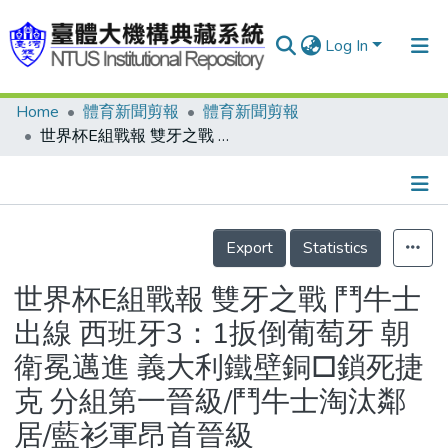
Log In
Home
體育新聞剪報
體育新聞剪報
Communities & Collections
世界杯E組戰報 雙牙之戰 鬥牛士出線 西班牙3：1扳倒葡萄牙 朝衛冕邁進 義大利鐵壁銅□鎖死捷克 分組第一晉級/鬥牛士淘汰鄰居/藍衫軍昂首晉級
Research Outputs
Fundings & Projects
Details
People
Export
Statistics
Organizations
世界杯E組戰報 雙牙之戰 鬥牛士
Statistics
出線 西班牙3：1扳倒葡萄牙 朝
衛冕邁進 義大利鐵壁銅□鎖死捷
克 分組第一晉級/鬥牛士淘汰鄰
居/藍衫軍昂首晉級