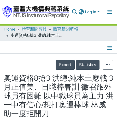
Log In
Home
體育新聞剪報
體育新聞剪報
Communities & Collections
奧運資格8搶3 洪總:純本土應戰 3月正值美、日職棒春訓 徵召旅外球員有困難 以中職球員為主力 洪一中有信心/想打奧運棒球 林威助一度拒開刀
Research Outputs
Fundings & Projects
Details
People
Export
Statistics
Organizations
奧運資格8搶3 洪總:純本土應戰 3
Statistics
月正值美、日職棒春訓 徵召旅外
球員有困難 以中職球員為主力 洪
一中有信心/想打奧運棒球 林威
助一度拒開刀