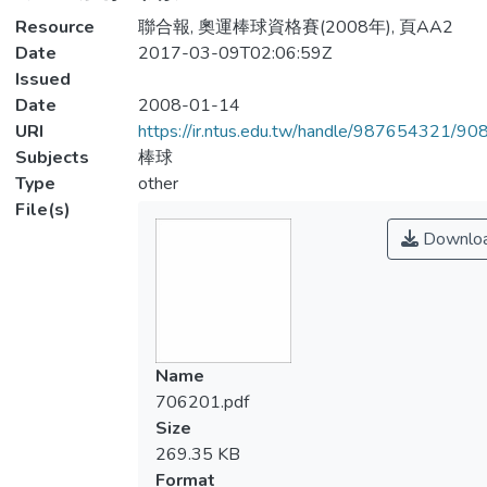
Resource
聯合報, 奧運棒球資格賽(2008年), 頁AA2
Date
2017-03-09T02:06:59Z
Issued
Date
2008-01-14
URI
https://ir.ntus.edu.tw/handle/987654321/90
Subjects
棒球
Type
other
File(s)
Downlo
Name
706201.pdf
Size
269.35 KB
Format