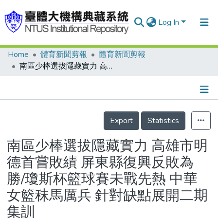
Log In
Home
體育新聞剪報
體育新聞剪報
Communities & Collections
南區少棒選拔隱藏實力 高雄市明德首嘗敗績 屏東縣復興反敗為勝/瓊斯杯籃球賽未戰先熱 中華女籃秣馬厲兵 針對缺點展開二期集訓
Research Outputs
Fundings & Projects
Details
People
Export
Statistics
Organizations
南區少棒選拔隱藏實力 高雄市明
Statistics
德首嘗敗績 屏東縣復興反敗為
勝/瓊斯杯籃球賽未戰先熱 中華
女籃秣馬厲兵 針對缺點展開二期
集訓