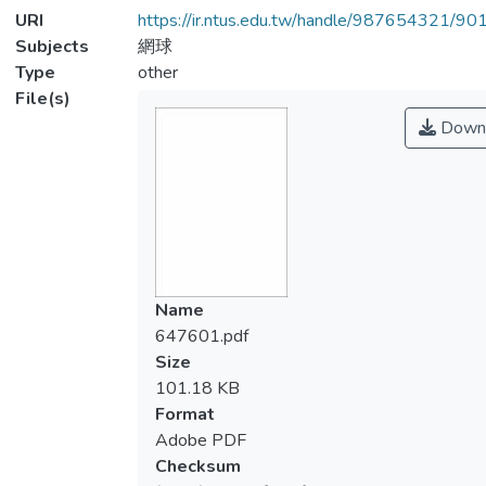
URI
https://ir.ntus.edu.tw/handle/987654321/90
Subjects
網球
Type
other
File(s)
Down
Name
647601.pdf
Size
101.18 KB
Format
Adobe PDF
Checksum