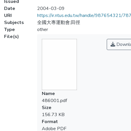
Issued
Date
2004-03-09
URI
https://ir.ntus.edu.tw/handle/987654321/78
Subjects
全國大專運動會;田徑
Type
other
File(s)
Downl
Name
486001.pdf
Size
156.73 KB
Format
Adobe PDF