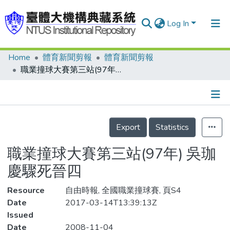
Log In
Home
體育新聞剪報
體育新聞剪報
Communities & Collections
職業撞球大賽第三站(97年) 吳珈慶驟死晉四
Research Outputs
Fundings & Projects
Details
People
Export
Statistics
Organizations
職業撞球大賽第三站(97年) 吳珈
Statistics
慶驟死晉四
Resource
自由時報, 全國職業撞球賽, 頁S4
Date
2017-03-14T13:39:13Z
Issued
Date
2008-11-04