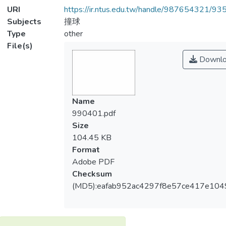
URI
https://ir.ntus.edu.tw/handle/987654321/93
Subjects
撞球
Type
other
File(s)
Downlo
Name
990401.pdf
Size
104.45 KB
Format
Adobe PDF
Checksum
(MD5):eafab952ac4297f8e57ce417e104