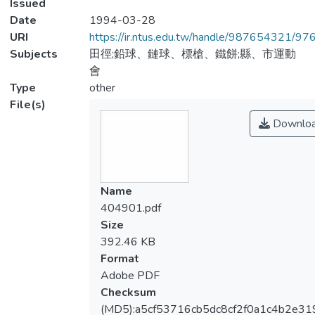
Issued
Date
1994-03-28
URI
https://ir.ntus.edu.tw/handle/987654321/97
Subjects
田徑;鉛球、鏈球、標槍、鐵餅;縣、市運動
會
Type
other
File(s)
Downlo
Name
404901.pdf
Size
392.46 KB
Format
Adobe PDF
Checksum
(MD5):a5cf53716cb5dc8cf2f0a1c4b2e31