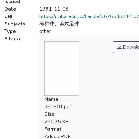
Issued
Date
1991-11-08
URI
https://ir.ntus.edu.tw/handle/987654321/1
Subjects
橄欖球、美式足球
Type
other
File(s)
Downl
Name
381901.pdf
Size
280.25 KB
Format
Adobe PDF