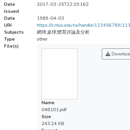
Date
2017-03-25T22:29:16Z
Issued
Date
1989-04-03
URI
https://ir.ntus.edu.tw/handle/123456789/1
Subjects
網球;桌球;體育評論及分析
Type
other
File(s)
Downloa
Name
048101.pdf
Size
243.24 KB