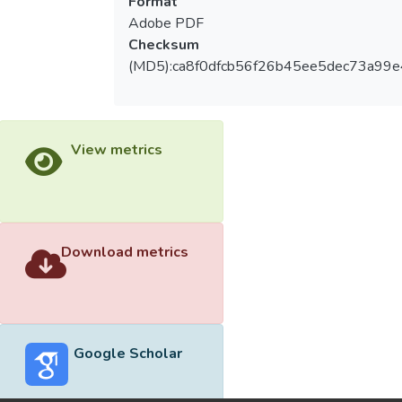
Format
Adobe PDF
Checksum
(MD5):ca8f0dfcb56f26b45ee5dec73a99e
View metrics
Download metrics
Google Scholar