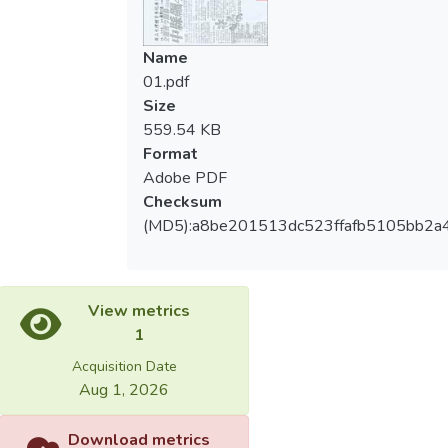
Name
01.pdf
Size
559.54 KB
Format
Adobe PDF
Checksum
(MD5):a8be201513dc523ffafb5105bb2a
View metrics
1
Acquisition Date
Aug 1, 2026
Download metrics