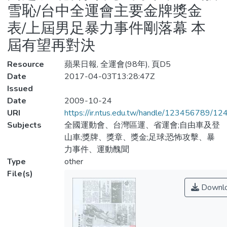
雪恥/台中全運會主要金牌獎金
表/上屆男足暴力事件剛落幕 本
屆有望再對決
Resource
蘋果日報, 全運會(98年), 頁D5
Date
2017-04-03T13:28:47Z
Issued
Date
2009-10-24
URI
https://ir.ntus.edu.tw/handle/123456789/1
Subjects
全國運動會、台灣區運、省運會;自由車及登
山車;獎牌、獎章、獎金;足球;恐怖攻擊、暴
力事件、運動醜聞
Type
other
File(s)
Downl