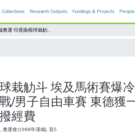
 Collections
Research Outputs
Fundings & Projects
People
漢城奧運 印度曲棍球栽觔斗 埃及馬術賽爆冷門/男子跳水好戲上場 帆船比賽必有苦戰/男子自由車賽 東德獲一金牌/七國杯葛漢城奧運 國際奧會停撥經費
棍球栽觔斗 埃及馬術賽爆冷
戰/男子自由車賽 東德獲
停撥經費
 奧運會(1988年漢城), 頁5