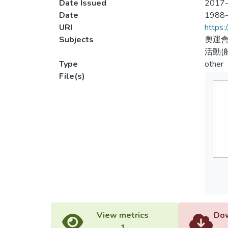
Date Issued
2017-
Date
1988
URI
https:
Subjects
奧運會
活動(
Type
other
File(s)
View metrics
Dow
1