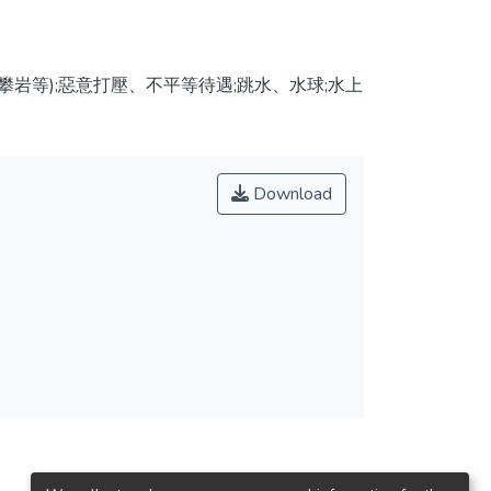
岩等);惡意打壓、不平等待遇;跳水、水球;水上
Download