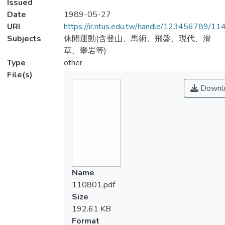
Issued
Date
1989-05-27
URI
https://ir.ntus.edu.tw/handle/123456789/1
Subjects
休閒運動(含登山、馬術、飛盤、現代、滑
草、攀岩等)
Type
other
File(s)
Downl
Name
110801.pdf
Size
192.61 KB
Format