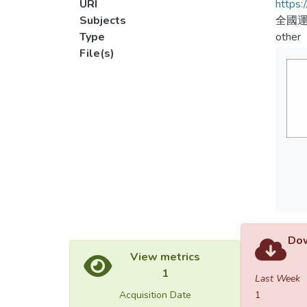
URI
https:
Subjects
全國運
Type
other
File(s)
Dow
View metrics
1
Last Week
Acquisition Date
1