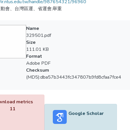
//ir.ntus.edu.tw/handle/987654321/96960
動會、台灣區運、省運會;舉重
Name
329501.pdf
Size
111.01 KB
Format
Adobe PDF
Checksum
(MD5):dba57b3443fc347807b9fd8cfaa7fce4
nload metrics
11
Google Scholar