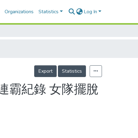
Organizations
Statistics
Log In
Export
Statistics
連霸紀錄 女隊擺脫