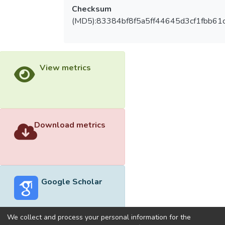
Checksum
(MD5):83384bf8f5a5ff44645d3cf1fbb61
View metrics
Download metrics
Google Scholar
We collect and process your personal information for the