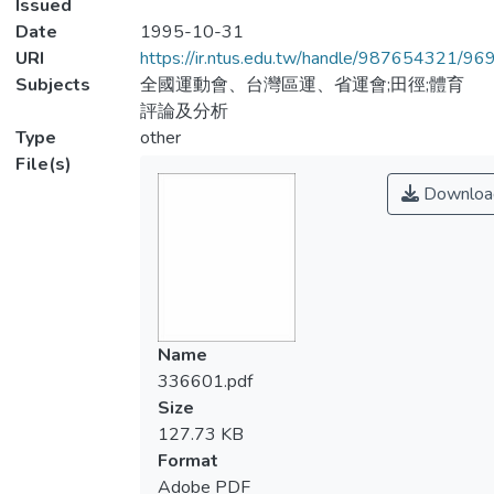
Issued
Date
1995-10-31
URI
https://ir.ntus.edu.tw/handle/987654321/96
Subjects
全國運動會、台灣區運、省運會;田徑;體育
評論及分析
Type
other
File(s)
Downloa
Name
336601.pdf
Size
127.73 KB
Format
Adobe PDF