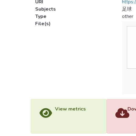
URI
https:
Subjects
足球
Type
other
File(s)
View metrics
Dow