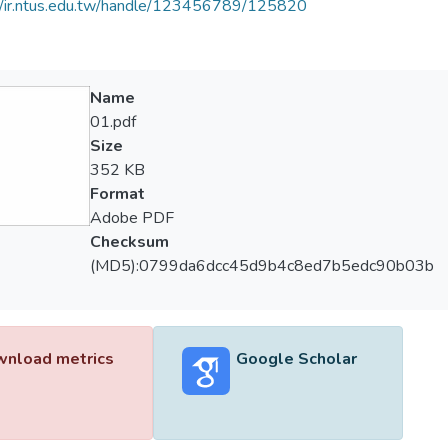
//ir.ntus.edu.tw/handle/123456789/125820
Name
01.pdf
Size
352 KB
Format
Adobe PDF
Checksum
(MD5):0799da6dcc45d9b4c8ed7b5edc90b03b
nload metrics
Google Scholar