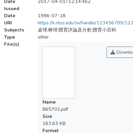
Date
2017-04-01T12:14:46Z
Issued
Date
1986-07-18
URI
https://ir.ntus.edu.tw/handle/123456789/1
Subjects
桌球;棒球;體育評論及分析;體育小百科
Type
other
File(s)
Downlo
Name
865701.pdf
Size
163.63 KB
Format