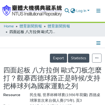
Log In
Home
體育新聞剪報
體育新聞剪報
Communities & Collections
四面起板 八方拉倒 歐式刀板怎麼打？觀摹西德球路正是時候/支持把棒球列為國家運動之列
Research Outputs
Fundings & Projects
Details
People
Export
Statistics
Organizations
四面起板 八方拉倒 歐式刀板怎麼
Statistics
打？觀摹西德球路正是時候/支持
把棒球列為國家運動之列
Resource
民生報, 世界杯棒球賽(1986年荷蘭) 西德桌
球隊首次來台個人賽(75年), 頁3