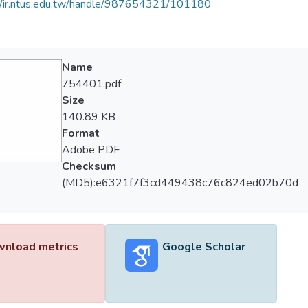
//ir.ntus.edu.tw/handle/987654321/101180
Name
754401.pdf
Size
140.89 KB
Format
Adobe PDF
Checksum
(MD5):e6321f7f3cd449438c76c824ed02b70d
nload metrics
Google Scholar