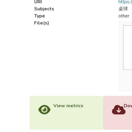
URI
https:
Subjects
桌球
Type
other
File(s)
View metrics
Dow