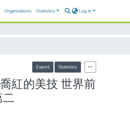
Organizations
Statistics
Log In
Export
Statistics
 喬紅的美技 世界前
第二