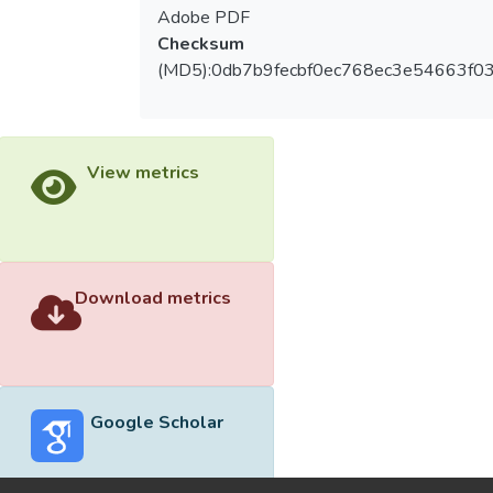
Adobe PDF
Checksum
(MD5):0db7b9fecbf0ec768ec3e54663f0
View metrics
Download metrics
Google Scholar