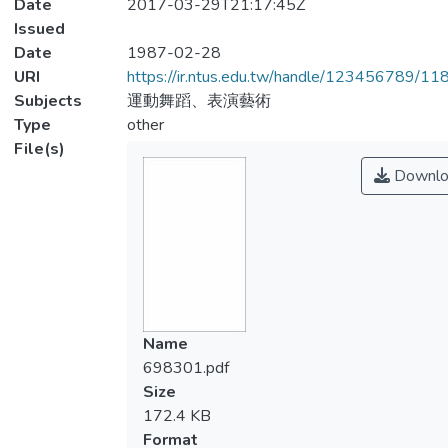
Date
2017-03-29T21:17:45Z
Issued
Date
1987-02-28
URI
https://ir.ntus.edu.tw/handle/123456789/1
Subjects
運動舞蹈、表演藝術
Type
other
File(s)
Downlo
Name
698301.pdf
Size
172.4 KB
Format