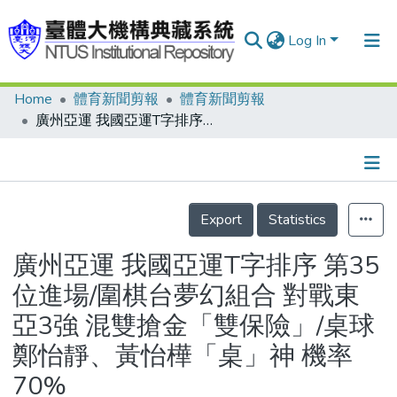
Log In
Home
體育新聞剪報
體育新聞剪報
Communities & Collections
廣州亞運 我國亞運T字排序 第35位進場/圍棋台夢幻組合 對戰東亞3強 混雙搶金「雙保險」/桌球 鄭怡靜、黃怡樺「桌」神 機率70%
Research Outputs
Fundings & Projects
Details
People
Export
Statistics
Organizations
廣州亞運 我國亞運T字排序 第35
Statistics
位進場/圍棋台夢幻組合 對戰東
亞3強 混雙搶金「雙保險」/桌球
鄭怡靜、黃怡樺「桌」神 機率
70%