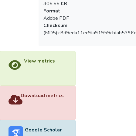
305.55 KB
Format
Adobe PDF
Checksum
(MD5):c8d9eda11ec9fa91959cbfab5396e
View metrics
Download metrics
Google Scholar