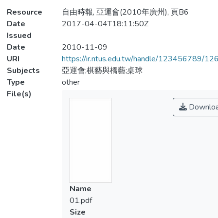
Resource
自由時報, 亞運會(2010年廣州), 頁B6
Date
2017-04-04T18:11:50Z
Issued
Date
2010-11-09
URI
https://ir.ntus.edu.tw/handle/123456789/1
Subjects
亞運會;棋藝與橋藝;桌球
Type
other
File(s)
Downlo
Name
01.pdf
Size