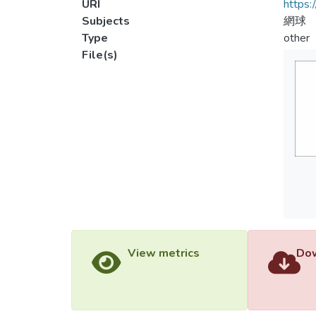
URI
https:
Subjects
網球
Type
other
File(s)
View metrics
Dow