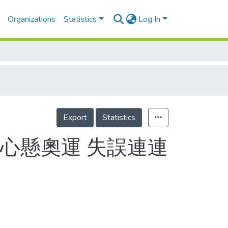
Organizations
Statistics
Log In
Export
Statistics
 心懸奧運 失誤連連