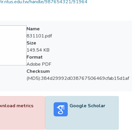
//ir.ntus.edu.tw/handle/987654321/91964
Name
831101.pdf
Size
149.54 KB
Format
Adobe PDF
Checksum
(MD5):384d29992d038767506469cfab15d1af
nload metrics
Google Scholar