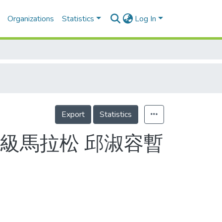
Organizations
Statistics
Log In
Export
Statistics
超級馬拉松 邱淑容暫