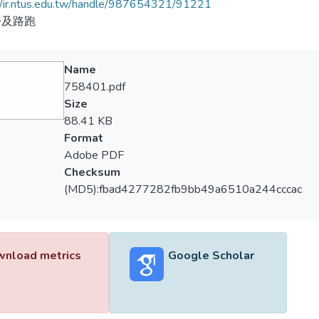
//ir.ntus.edu.tw/handle/987654321/91221
松及路跑
Name
758401.pdf
Size
88.41 KB
Format
Adobe PDF
Checksum
(MD5):fbad4277282fb9bb49a6510a244cccac
nload metrics
Google Scholar