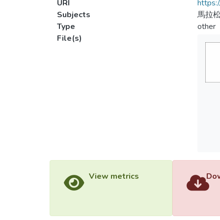
URI
https:
Subjects
馬拉
Type
other
File(s)
View metrics
Dow