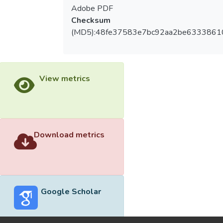
Adobe PDF
Checksum
(MD5):48fe37583e7bc92aa2be6333861
View metrics
Download metrics
Google Scholar