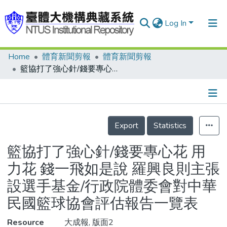
Log In
Home
體育新聞剪報
體育新聞剪報
Communities & Collections
籃協打了強心針/錢要專心花 用力花 錢一飛如是說 羅興良則主張設選手基金/行政院體委會對中華民國籃球協會評估報告一覽表
Research Outputs
Fundings & Projects
Details
People
Export
Statistics
Organizations
籃協打了強心針/錢要專心花 用
Statistics
力花 錢一飛如是說 羅興良則主張
設選手基金/行政院體委會對中華
民國籃球協會評估報告一覽表
Resource
大成報, 版面2