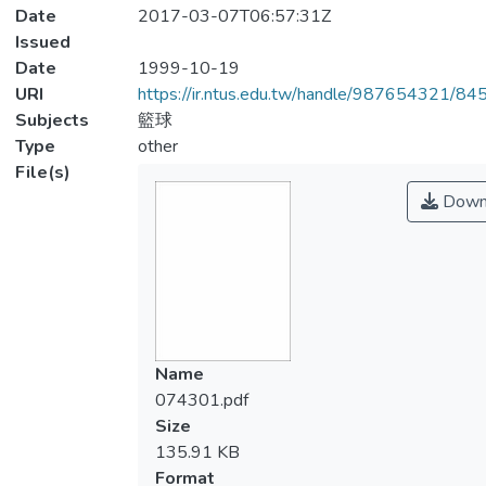
Date
2017-03-07T06:57:31Z
Issued
Date
1999-10-19
URI
https://ir.ntus.edu.tw/handle/987654321/84
Subjects
籃球
Type
other
File(s)
Down
Name
074301.pdf
Size
135.91 KB
Format