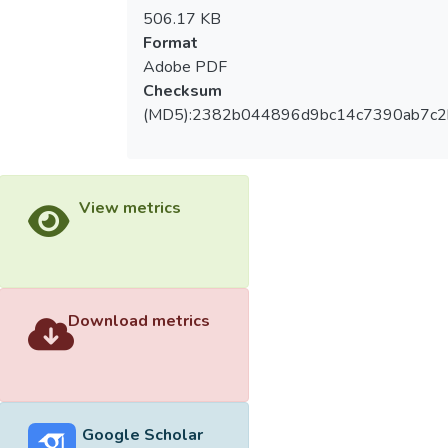
506.17 KB
Format
Adobe PDF
Checksum
(MD5):2382b044896d9bc14c7390ab7c
View metrics
Download metrics
Google Scholar