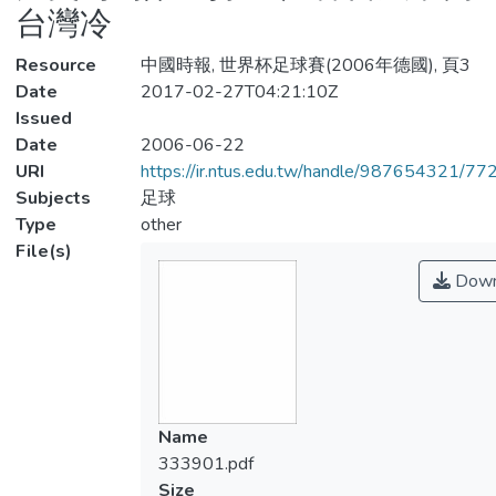
台灣冷
Resource
中國時報, 世界杯足球賽(2006年德國), 頁3
Date
2017-02-27T04:21:10Z
Issued
Date
2006-06-22
URI
https://ir.ntus.edu.tw/handle/987654321/77
Subjects
足球
Type
other
File(s)
Down
Name
333901.pdf
Size