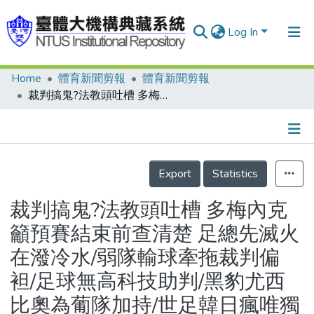
Log In
Home
體育新聞剪報
體育新聞剪報
Communities & Collections
裁判搞鬼?法教頭吐槽 多梅內克籲預賽結束前查清楚 足總先滅火在潑冷水/弱隊輸球牽拖裁判偏袒/足球無高科技助判/黑豹尤西比奧為葡隊加持/世足韓日瘋唯獨台灣冷
Research Outputs
Fundings & Projects
Details
People
Export
Statistics
Organizations
裁判搞鬼?法教頭吐槽 多梅內克
Statistics
籲預賽結束前查清楚 足總先滅火
在潑冷水/弱隊輸球牽拖裁判偏
袒/足球無高科技助判/黑豹尤西
比奧為葡隊加持/世足韓日瘋唯獨