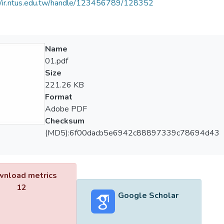
//ir.ntus.edu.tw/handle/123456789/128352
Name
01.pdf
Size
221.26 KB
Format
Adobe PDF
Checksum
(MD5):6f00dacb5e6942c88897339c78694d43
nload metrics
12
Google Scholar