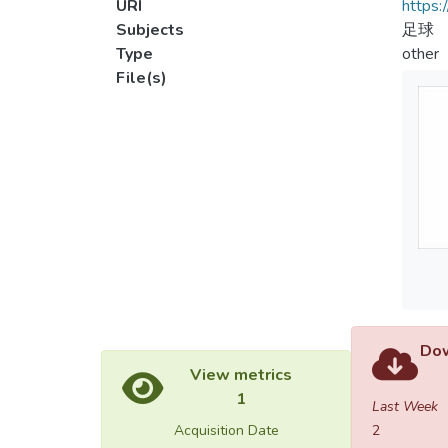
URI
https:
Subjects
足球
Type
other
File(s)
Dow
View metrics
1
Last Week
Acquisition Date
2