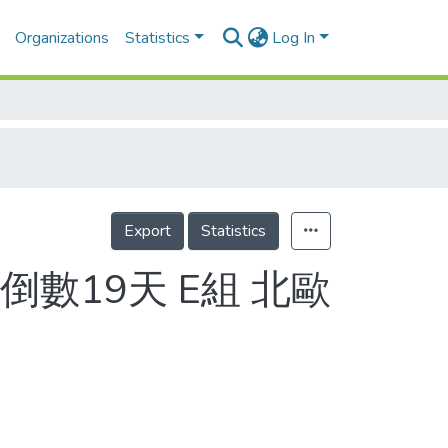
Organizations
Statistics
Log In
Export
Statistics
數19天 E組 北歐