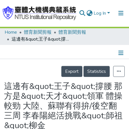
Log In
Home
體育新聞剪報
體育新聞剪報
Communities & Collections
這邊有&quot;王子&quot;撐腰 那方是&quot;天才&quot;領軍 體操較勁 大陸、蘇聯有得拚/後空翻三周 李春陽絕活挑戰&quot;師祖&quot;柳金
Research Outputs
Fundings & Projects
Details
People
Export
Statistics
Organizations
這邊有&quot;王子&quot;撐腰 那
Statistics
方是&quot;天才&quot;領軍 體操
較勁 大陸、蘇聯有得拚/後空翻
三周 李春陽絕活挑戰&quot;師祖
&quot;柳金