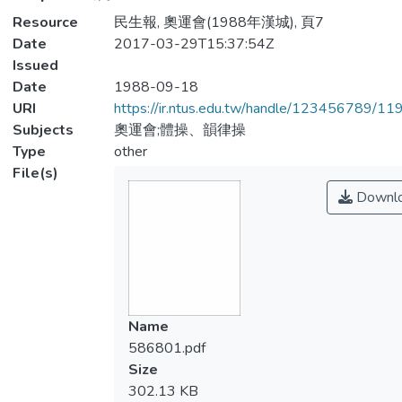
Resource
民生報, 奧運會(1988年漢城), 頁7
Date
2017-03-29T15:37:54Z
Issued
Date
1988-09-18
URI
https://ir.ntus.edu.tw/handle/123456789/1
Subjects
奧運會;體操、韻律操
Type
other
File(s)
Downl
Name
586801.pdf
Size
302.13 KB