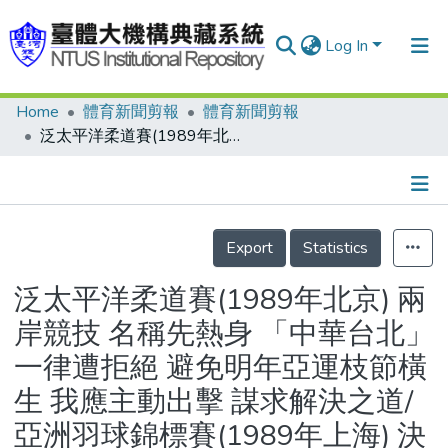
Log In
Home
體育新聞剪報
體育新聞剪報
Communities & Collections
泛太平洋柔道賽(1989年北京) 兩岸競技 名稱先熱身 「中華台北」一律遭拒絕 避免明年亞運枝節橫生 我應主動出擊 謀求解決之道/亞洲羽球錦標賽(1989年上海) 決移師曼谷舉行
Research Outputs
Fundings & Projects
Details
People
Export
Statistics
Organizations
泛太平洋柔道賽(1989年北京) 兩
Statistics
岸競技 名稱先熱身 「中華台北」
一律遭拒絕 避免明年亞運枝節橫
生 我應主動出擊 謀求解決之道/
亞洲羽球錦標賽(1989年上海) 決