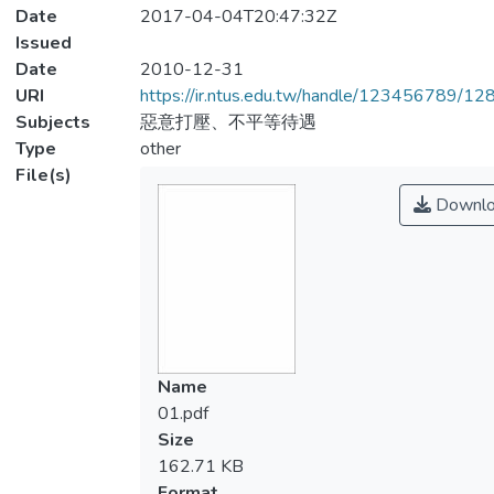
Date
2017-04-04T20:47:32Z
Issued
Date
2010-12-31
URI
https://ir.ntus.edu.tw/handle/123456789/1
Subjects
惡意打壓、不平等待遇
Type
other
File(s)
Downlo
Name
01.pdf
Size
162.71 KB
Format