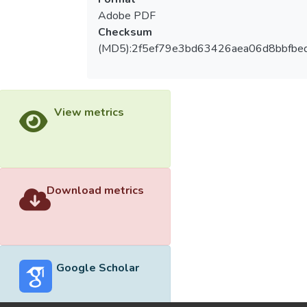
Adobe PDF
Checksum
(MD5):2f5ef79e3bd63426aea06d8bbfbe
View metrics
Download metrics
Google Scholar