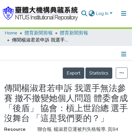
Log In
Home
體育新聞剪報
體育新聞剪報
Communities & Collections
傳聞楊淑君若申訴 我選手無法參賽 撤不撤變她個人問題 體委會成「後盾」 協會：槓上世跆總 選手沒舞台 「這是我們要的？」
Research Outputs
Fundings & Projects
Details
People
Export
Statistics
Organizations
傳聞楊淑君若申訴 我選手無法參
Statistics
賽 撤不撤變她個人問題 體委會成
「後盾」 協會：槓上世跆總 選手
沒舞台 「這是我們要的？」
Resource
聯合報, 楊淑君亞運被判失格報導, 頁B4