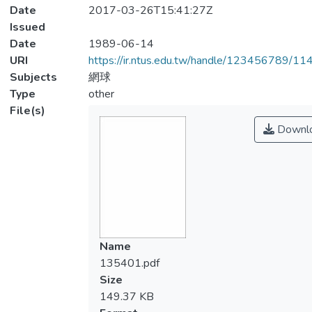
Date
2017-03-26T15:41:27Z
Issued
Date
1989-06-14
URI
https://ir.ntus.edu.tw/handle/123456789/1
Subjects
網球
Type
other
File(s)
Downl
Name
135401.pdf
Size
149.37 KB