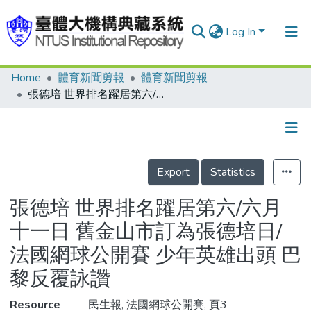
Log In
Home
體育新聞剪報
體育新聞剪報
Communities & Collections
張德培 世界排名躍居第六/六月十一日 舊金山市訂為張德培日/法國網球公開賽 少年英雄出頭 巴黎反覆詠讚
Research Outputs
Fundings & Projects
Details
People
Export
Statistics
Organizations
張德培 世界排名躍居第六/六月
Statistics
十一日 舊金山市訂為張德培日/
法國網球公開賽 少年英雄出頭 巴
黎反覆詠讚
Resource
民生報, 法國網球公開賽, 頁3