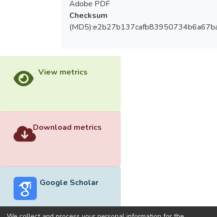
Adobe PDF
Checksum
(MD5):e2b27b137cafb83950734b6a67b
View metrics
Download metrics
Google Scholar
We collect and process your personal information for the