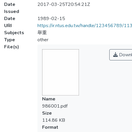
Date
2017-03-25T20:54:21Z
Issued
Date
1989-02-15
URI
https://ir.ntus.edu.tw/handle/123456789/1
Subjects
舉重
Type
other
File(s)
Downl
Name
986001.pdf
Size
114.86 KB
Format