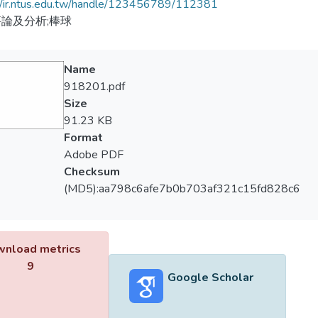
//ir.ntus.edu.tw/handle/123456789/112381
論及分析;棒球
Name
918201.pdf
Size
91.23 KB
Format
Adobe PDF
Checksum
(MD5):aa798c6afe7b0b703af321c15fd828c6
nload metrics
9
Google Scholar