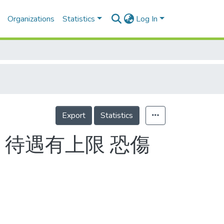
Organizations
Statistics
Log In
Export
Statistics
 待遇有上限 恐傷