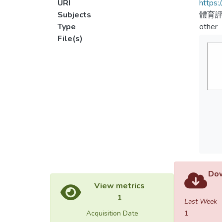
URI
https:
Subjects
體育評
Type
other
File(s)
Dow
View metrics
1
Last Week
Acquisition Date
1