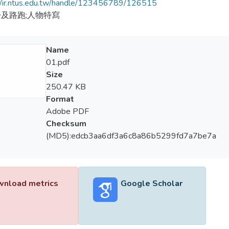
//ir.ntus.edu.tw/handle/123456789/126515
及路跑;人物特寫
Name
01.pdf
Size
250.47 KB
Format
Adobe PDF
Checksum
(MD5):edcb3aa6df3a6c8a86b5299fd7a7be7a
nload metrics
Google Scholar