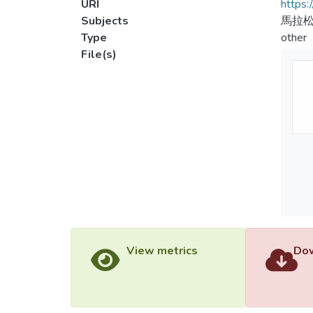
URI
https:
Subjects
馬拉松
Type
other
File(s)
View metrics
Dow