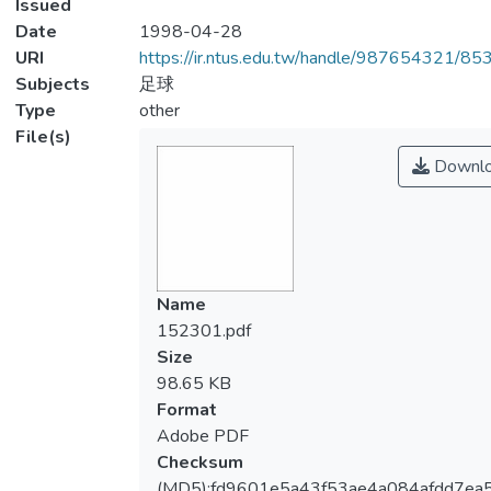
Issued
Date
1998-04-28
URI
https://ir.ntus.edu.tw/handle/987654321/85
Subjects
足球
Type
other
File(s)
Downl
Name
152301.pdf
Size
98.65 KB
Format
Adobe PDF
Checksum
(MD5):fd9601e5a43f53ae4a084afdd7ea