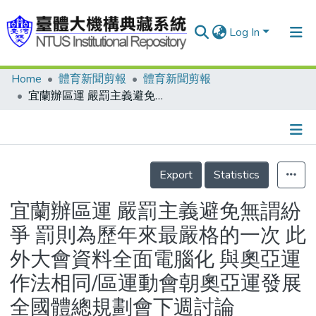
Log In
Home
體育新聞剪報
體育新聞剪報
Communities & Collections
宜蘭辦區運 嚴罰主義避免無謂紛爭 罰則為歷年來最嚴格的一次 此外大會資料全面電腦化 與奧亞運作法相同/區運動會朝奧亞運發展 全國體總規劃會下週討論
Research Outputs
Fundings & Projects
Details
People
Export
Statistics
Organizations
宜蘭辦區運 嚴罰主義避免無謂紛
Statistics
爭 罰則為歷年來最嚴格的一次 此
外大會資料全面電腦化 與奧亞運
作法相同/區運動會朝奧亞運發展
全國體總規劃會下週討論